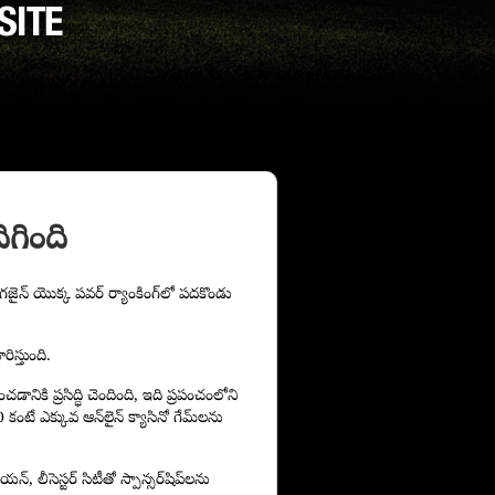
గింది
గజైన్ యొక్క పవర్ ర్యాంకింగ్‌లో పదకొండు
ిస్తుంది.
ికి ప్రసిద్ధి చెందింది, ఇది ప్రపంచంలోని
 కంటే ఎక్కువ ఆన్‌లైన్ క్యాసినో గేమ్‌లను
 లీసెస్టర్ సిటీతో స్పాన్సర్‌షిప్‌లను