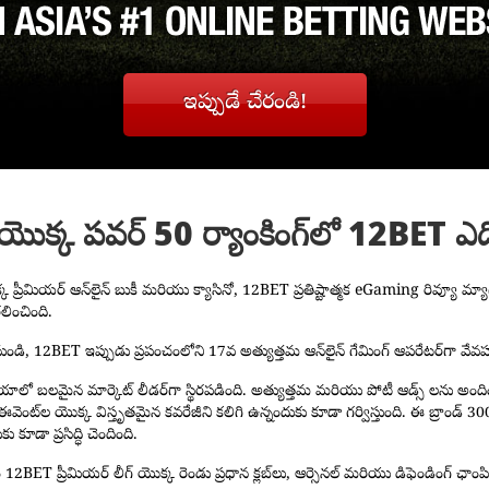
ఇప్పుడే చేరండి!
ొక్క పవర్ 50 ర్యాంకింగ్‌లో 12BET ఎది
ప్రీమియర్ ఆన్‌లైన్ బుకీ మరియు క్యాసినో, 12BET ప్రతిష్టాత్మక eGaming రివ్యూ మ్యా
లించింది.
ుండి, 12BET ఇప్పుడు ప్రపంచంలోని 17వ అత్యుత్తమ ఆన్‌లైన్ గేమింగ్ ఆపరేటర్‌గా వేవహర
ో బలమైన మార్కెట్ లీడర్‌గా స్థిరపడింది. అత్యుత్తమ మరియు పోటీ ఆడ్స్ లను అందించడాన
డా ఈవెంట్‌ల యొక్క విస్తృతమైన కవరేజీని కలిగి ఉన్నందుకు కూడా గర్విస్తుంది. ఈ బ్రాండ్ 300
ు కూడా ప్రసిద్ధి చెందింది.
BET ప్రీమియర్ లీగ్ యొక్క రెండు ప్రధాన క్లబ్‌లు, ఆర్సెనల్ మరియు డిఫెండింగ్ ఛాంపియన్,