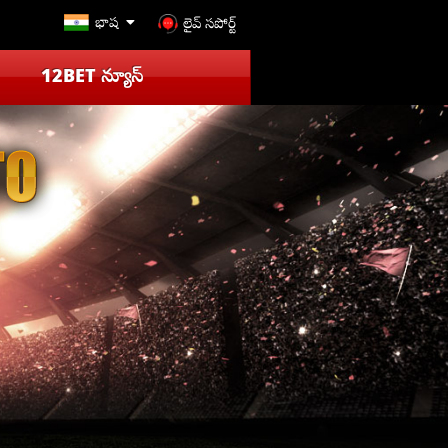
భాష
లైవ్ సపోర్ట్
12BET న్యూస్